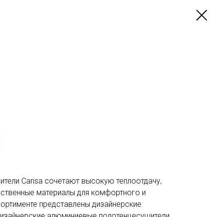
тели Carisa сочетают высокую теплоотдачу,
ественные материалы для комфортного и
сортименте представлены дизайнерские
изайнерские алюминиевые полотенцесушители,