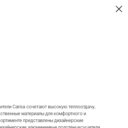
тели Carisa сочетают высокую теплоотдачу,
ественные материалы для комфортного и
сортименте представлены дизайнерские
изайнерские алюминиевые полотенцесушители,