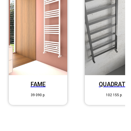
FAME
QUADRATA
39 090
р.
102 155
р.